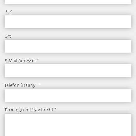
PLZ
Ort
E-Mail Adresse
*
Telefon (Handy)
*
Termingrund/Nachricht
*