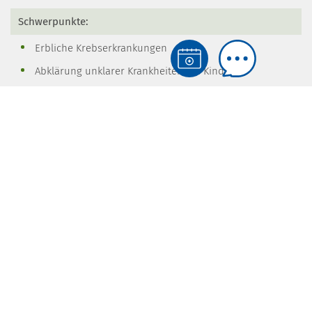
Schwerpunkte:
Erbliche Krebserkrankungen
Abklärung unklarer Krankheiten bei Kindern
Neurogenetik
Abklärung von fraglich genetischen Erkrankungen der
Augen
Nieren und der Leber
Kinderwunsch
Aborte